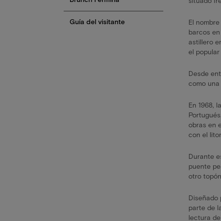
situado fr
Guía del visitante
El nombre
barcos en 
astillero 
el popula
Desde ent
como una m
En 1968, l
Portugués,
obras en e
con el litor
Durante es
puente pea
otro topón
Diseñado p
parte de l
lectura de