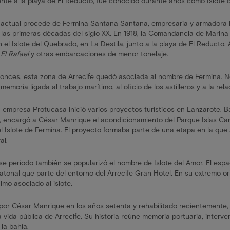
ente a la playa de El Reducto, fue conocido durante años como Islote 
 actual procede de Fermina Santana Santana, empresaria y armadora l
las primeras décadas del siglo XX. En 1918, la Comandancia de Marina
en el Islote del Quebrado, en La Destila, junto a la playa de El Reducto.
r
El Rafael
y otras embarcaciones de menor tonelaje.
onces, esta zona de Arrecife quedó asociada al nombre de Fermina. 
emoria ligada al trabajo marítimo, al oficio de los astilleros y a la rel
a empresa Protucasa inició varios proyectos turísticos en Lanzarote. B
 encargó a César Manrique el acondicionamiento del Parque Islas Canar
l Islote de Fermina. El proyecto formaba parte de una etapa en la que
al.
e periodo también se popularizó el nombre de Islote del Amor. El esp
tonal que parte del entorno del Arrecife Gran Hotel. En su extremo or
imo asociado al islote.
or César Manrique en los años setenta y rehabilitado recientemente, 
a vida pública de Arrecife. Su historia reúne memoria portuaria, interv
 la bahía.