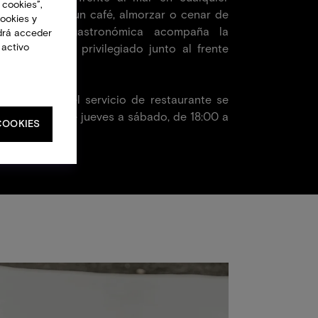
 cookies”,
a para tomar un café, almorzar o cenar de
cookies y
 propuesta gastronómica acompaña la
drá acceder
 activo
en un entorno privilegiado junto al frente
:00 a 12:30, el servicio de restaurante se
y las cenas, de jueves a sábado, de 18:00 a
COOKIES