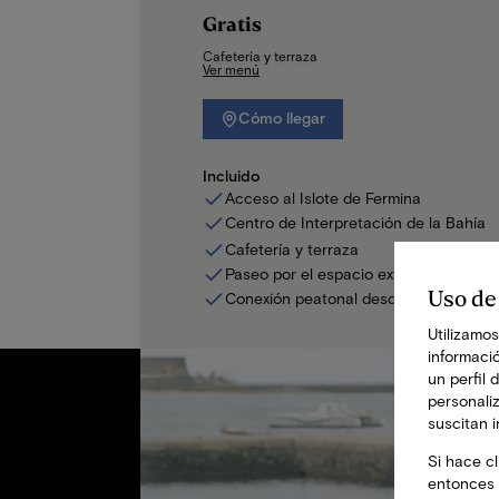
Gratis
Cafetería y terraza
Ver menú
Cómo llegar
Incluido
Acceso al Islote de Fermina
Centro de Interpretación de la Bahía
Cafetería y terraza
Paseo por el espacio exterior
Uso de
Conexión peatonal desde Arrecife
Utilizamos
informació
un perfil 
personali
suscitan 
Si hace cl
entonces 