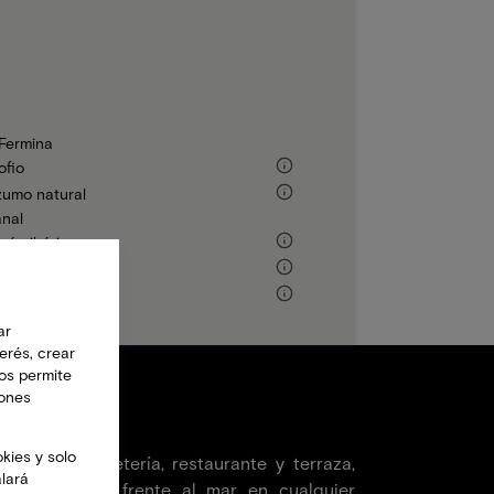
 Fermina
ofio
 zumo natural
anal
món ibérico
r
ar
erés, crear
nos permite
iones
slote de Fermina
kies y solo
enta con cafetería, restaurante y terraza,
alará
 de una pausa frente al mar en cualquier