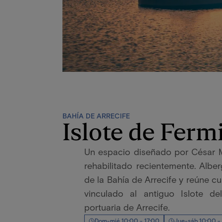
BAHÍA DE ARRECIFE
Islote de Ferm
Un espacio diseñado por César M
rehabilitado recientemente. Albe
de la Bahía de Arrecife y reúne c
vinculado al antiguo Islote 
portuaria de Arrecife.
Dom-mié 10:00 - 17:00
Jue-sáb 10:00 -