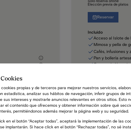
Solo reserva online
Elección previa de platos
Reservar
Incluido
Acceso al Islote de
Mimosa y pella de g
Cafés, infusiones y
Pan y bollería artes
Quesos de Uga y ja
Bol de frutas a elegi
 Cookies
Plato final a elegir
 cookies propias y de terceros para mejorar nuestros servicios, elabor
n estadística, analizar sus hábitos de navegación, inferir grupos de int
de sus intereses y mostrarle anuncios relevantes en otros sitios. Esto 
SABORES FRENTE AL MAR
zar el contenido que ofrecemos y obtener información sobre qué secc
Restaurante I
interés, permitiéndonos además mejorar la página web y su seguridad.
ick en el botón “Aceptar todas”, aceptará la implementación de las coo
El
Islote de Fermina
cu
se implantarán. Si hace click en el botón “Rechazar todas”, no sé inst
invitando a disfrutar