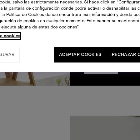
okie, salvo las estrictamente necesarias. Si hace click en “Configurar
momento del día. Ya se
a la pantalla de configuración donde podrá activar o deshabilitar las 
jueves a sábado, su
 la Política de Cookies donde encontrará más información y donde po
iguración de cookies en cualquier momento. Este banner se mantendrá
experiencia del Islote 
 ejecute alguna de estas dos opciones”
marítimo de Arrecife.
de cookies
La cafetería abre de 10
ofrece de 12:30 a 16:00 
GURAR
ACEPTAR COOKIES
RECHAZAR 
22:00.
Ver menú