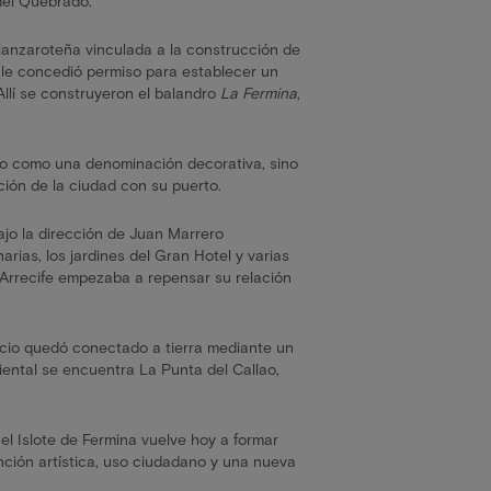
del Quebrado.
anzaroteña vinculada a la construcción de
 le concedió permiso para establecer un
 Allí se construyeron el balandro
La Fermina
,
No como una denominación decorativa, sino
ación de la ciudad con su puerto.
ajo la dirección de Juan Marrero
ias, los jardines del Gran Hotel y varias
 Arrecife empezaba a repensar su relación
acio quedó conectado a tierra mediante un
iental se encuentra La Punta del Callao,
el Islote de Fermina vuelve hoy a formar
ención artística, uso ciudadano y una nueva