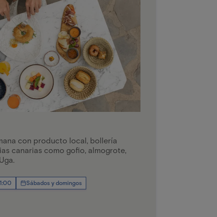
mana con producto local, bollería
cias canarias como gofio, almogrote,
Uga.
11:00
Sábados y domingos