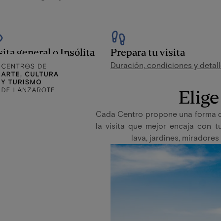
sita general o Insólita
Prepara tu visita
u ritmo o con guía
Duración, condiciones y detal
Elig
Cada Centro propone una forma di
la visita que mejor encaja con t
lava, jardines, miradores