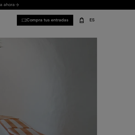
va ahora
Compra tus entradas
ES