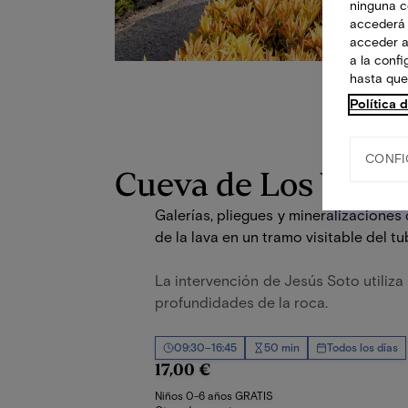
ninguna co
accederá 
acceder a
a la conf
hasta que
Política 
CONFI
Cueva de Los Verde
Galerías, pliegues y mineralizaciones
de la lava en un tramo visitable del 
La intervención de Jesús Soto utiliza 
profundidades de la roca.
09:30–16:45
50 min
Todos los días
17,00 €
Niños 0-6 años GRATIS