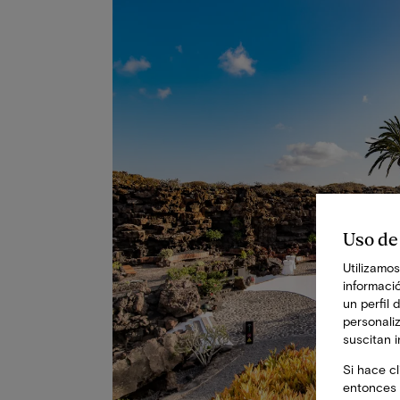
Uso de
Utilizamos
informació
un perfil 
personali
suscitan 
Si hace cl
entonces 