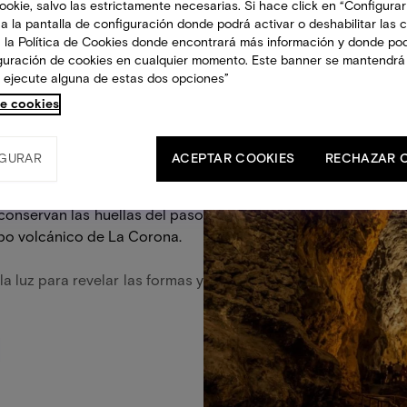
okie, salvo las estrictamente necesarias. Si hace click en “Configurar
a la pantalla de configuración donde podrá activar o deshabilitar las 
 la Política de Cookies donde encontrará más información y donde po
iguración de cookies en cualquier momento. Este banner se mantendrá
 ejecute alguna de estas dos opciones”
de cookies
GURAR
ACEPTAR COOKIES
RECHAZAR 
s
 conservan las huellas del paso
tubo volcánico de La Corona.
la luz para revelar las formas y