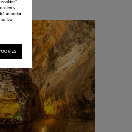
 cookies”,
cookies y
drá acceder
 activo
COOKIES