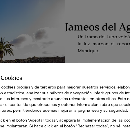
Jameos del A
Un tramo del tubo volcá
la luz marcan el reco
Manrique.
En el lago interior vi
adaptada a la oscuridad
 Cookies
10:00-18:00
60-120 m
 cookies propias y de terceros para mejorar nuestros servicios, elabor
n estadística, analizar sus hábitos de navegación, inferir grupos de int
Desde 17,00 €
de sus intereses y mostrarle anuncios relevantes en otros sitios. Esto 
Niños 0-6 años GRATIS
zar el contenido que ofrecemos y obtener información sobre qué secc
Otros descuentos
interés, permitiéndonos además mejorar la página web y su seguridad.
Compra tus entradas
ick en el botón “Aceptar todas”, aceptará la implementación de las coo
se implantarán. Si hace click en el botón “Rechazar todas”, no sé inst