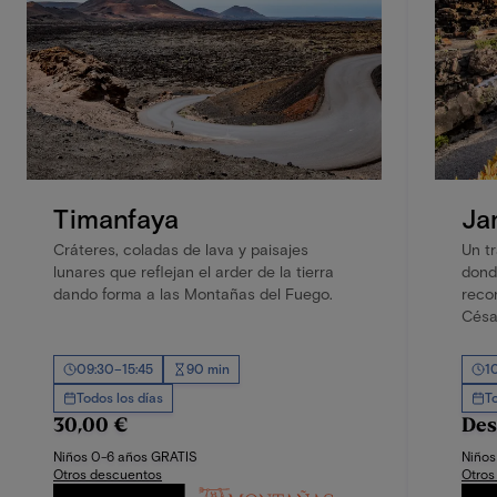
Timanfaya
Ja
Cráteres, coladas de lava y paisajes
Un t
lunares que reflejan el arder de la tierra
donde
dando forma a las Montañas del Fuego.
reco
Césa
09:30–15:45
90 min
1
Todos los días
T
30,00 €
Des
Niños 0-6 años GRATIS
Niños
Otros descuentos
Otros