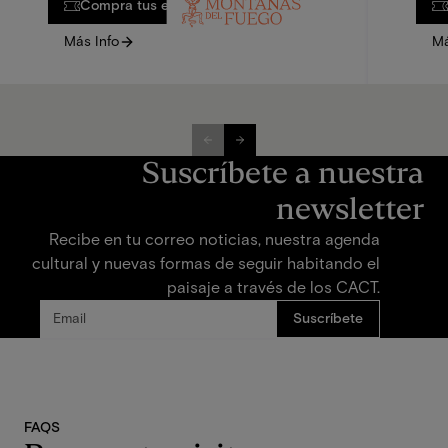
Compra tus entradas
Más Info
Má
Suscríbete a nuestra
newsletter
Recibe en tu correo noticias, nuestra agenda
cultural y nuevas formas de seguir habitando el
paisaje a través de los CACT.
FAQS