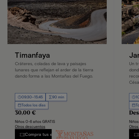
Timanfaya
Ja
Cráteres, coladas de lava y paisajes
Un t
lunares que reflejan el arder de la tierra
donde
dando forma a las Montañas del Fuego.
reco
Césa
09:30–15:45
90 min
1
Todos los días
T
30,00 €
Des
Niños 0-6 años GRATIS
Niños
Otros descuentos
Otros
Compra tus entradas